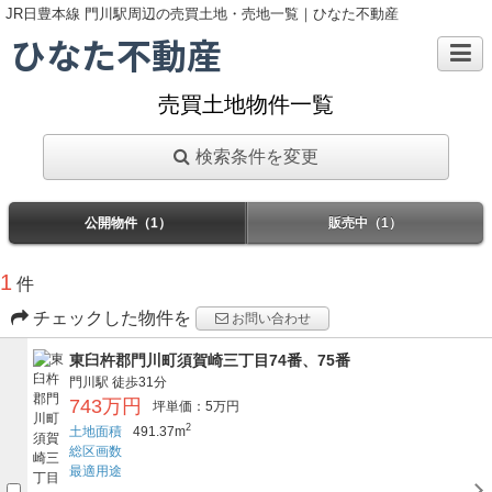
JR日豊本線 門川駅周辺の売買土地・売地一覧｜ひなた不動産
ひなた不動産
売買土地物件一覧
検索条件を変更
公開物件（1）
販売中（1）
1
件
チェックした物件を
お問い合わせ
東臼杵郡門川町須賀崎三丁目74番、75番
門川駅
徒歩31分
743万円
坪単価：5万円
2
土地面積
491.37m
総区画数
最適用途