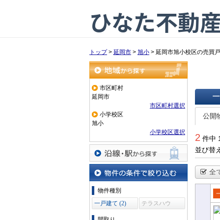
ひなた不動
トップ
>
延岡市
>
旭小
>
延岡市旭小校区の売買
地域から探す
市区町村
延岡市
市区町村選択
一覧で
小学校区
公開
旭小
小学校区選択
2
件中 
並び替
沿線・駅から探す
全
物件の条件で絞り込む
物件種別
売
一戸建て (2)
テラスハウ
ス (0)
て
間取り