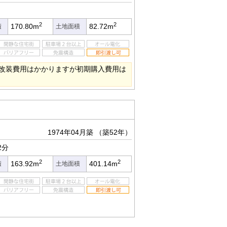
2
2
170.80m
82.72m
積
土地面積
改装費用はかかりますが初期購入費用は
1974年04月築
（築52年）
2分
2
2
163.92m
401.14m
積
土地面積