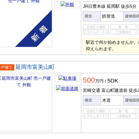
JR日豊本線 延岡駅
徒歩5分
鉄骨造
構造
建物面
駅近で何か始めませんか。
抑えられます。
延岡市富美山町
一戸建
500
5DK
万円
/
宮崎交通 富山町隧道前
徒歩
木造
構造
建物面