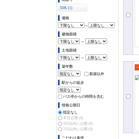
5DK (1)
価格
～
建物面積
～
土地面積
～
築年数
売
新築以外
て
駅からの徒歩
バス停からの時間を含む
情報公開日
指定なし
本日公開
(0)
3日以内に公開
(0)
7日以内に公開
(0)
こだわり条件