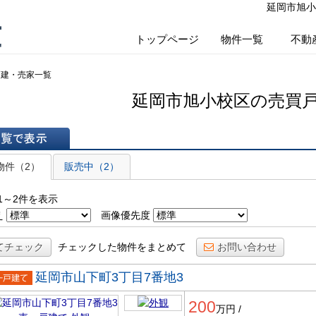
延岡市旭小
産
トップページ
物件一覧
不動
戸建・売家一覧
延岡市旭小校区の売買
表示
物件（2）
販売中（2）
1～2件を表示
え
画像優先度
てチェック
チェックした物件をまとめて
お問い合わせ
延岡市山下町3丁目7番地3
一戸建
200
万円
/