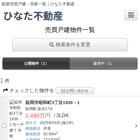
新築売買戸建・売家一覧｜ひなた不動産
ひなた不動産
売買戸建物件一覧
検索条件を変更
公開物件（1）
販売中（1）
1
件
チェックした物件を
お問い合わせ
延岡市昭和町3丁目1936－1
延岡駅
徒歩17分
2,490万円
/ 3LDK
築年月
2025年03月
(築1年)
建物構造
木造
2
建物面積
82.80m
2
土地面積
273.92m