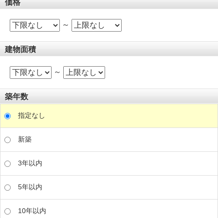
価格
～
建物面積
～
築年数
指定なし
新築
3年以内
5年以内
10年以内