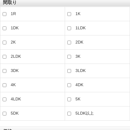
間取り
1R
1K
1DK
1LDK
2K
2DK
2LDK
3K
3DK
3LDK
4K
4DK
4LDK
5K
5DK
5LDK以上