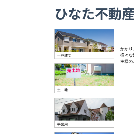
ひなた不動
かかり
様々な
主様の