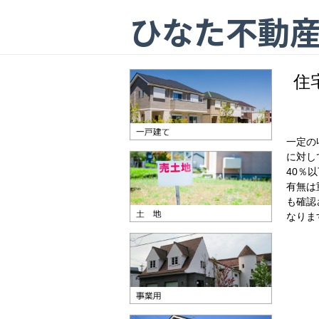
ひなた不動
住
一定の
に対し
40％
有無は
も確認
なりま